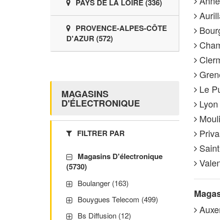
Annec
PAYS DE LA LOIRE (336)
Aurill
PROVENCE-ALPES-CÔTE
Bourg
D'AZUR (572)
Chamb
Clerm
Greno
Le Pu
MAGASINS
D'ÉLECTRONIQUE
Lyon 
Moulin
Priva
FILTRER PAR
Saint
Magasins D'électronique
Valen
(5730)
Boulanger (163)
Magas
Bouygues Telecom (499)
Auxer
Bs Diffusion (12)