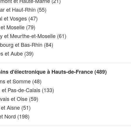
ont et Haute-Marne (21)
r et Haut-Rhin (55)
l et Vosges (47)
et Moselle (79)
 et Meurthe-et-Moselle (61)
bourg et Bas-Rhin (84)
s et Aube (39)
ns d'électronique à Hauts-de-France (489)
s et Somme (48)
 et Pas-de-Calais (133)
ais et Oise (59)
et Aisne (51)
et Nord (198)