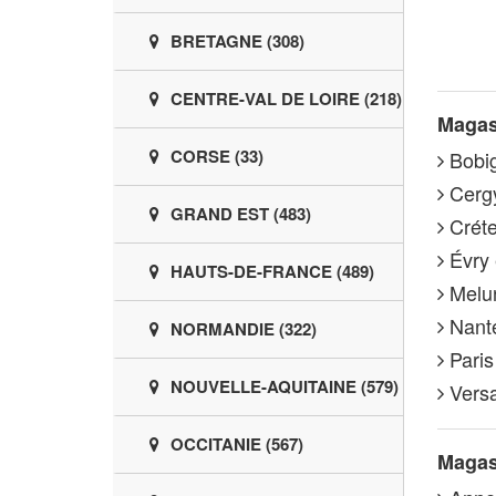
BRETAGNE (308)
CENTRE-VAL DE LOIRE (218)
Magasi
CORSE (33)
Bobig
Cergy
GRAND EST (483)
Créte
Évry 
HAUTS-DE-FRANCE (489)
Melun
Nante
NORMANDIE (322)
Paris
NOUVELLE-AQUITAINE (579)
Versai
OCCITANIE (567)
Magas