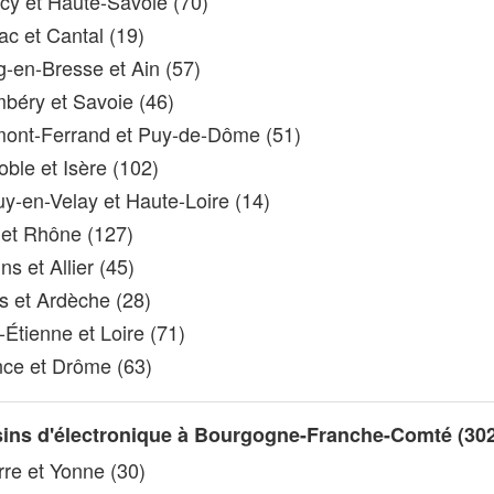
y et Haute-Savoie (70)
ac et Cantal (19)
-en-Bresse et Ain (57)
éry et Savoie (46)
ont-Ferrand et Puy-de-Dôme (51)
ble et Isère (102)
y-en-Velay et Haute-Loire (14)
et Rhône (127)
s et Allier (45)
s et Ardèche (28)
-Étienne et Loire (71)
ce et Drôme (63)
ins d'électronique à Bourgogne-Franche-Comté (302
re et Yonne (30)