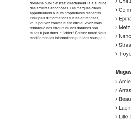
Chaum
domaine public et n'est directement lié à aucune
des activités annoncées. Les marques citées
Colma
appartiennent à leurs propriétaires respectifs.
Épina
Pour plus d'informations sur les entreprises,
vous pouvez trouver le site officiel. Avez-vous
Metz 
remarqué des erreurs ou des données non
mises à jour dans le fichier? Écrivez-nous! Nous
Nancy
modifierons les informations publiées sous peu.
Stras
Troye
Magasi
Amien
Arras
Beauv
Laon 
Lille 