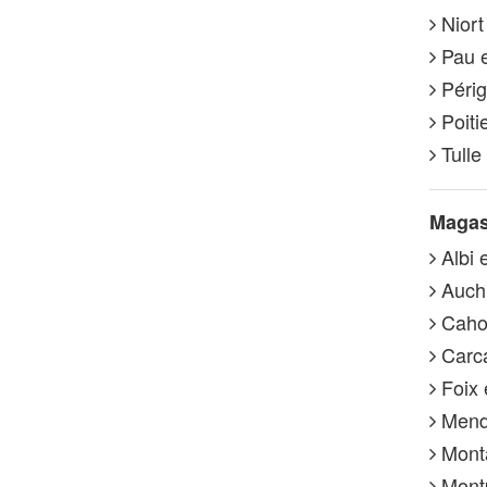
Niort
Pau e
Périg
Poiti
Tulle
Magasi
Albi e
Auch 
Cahor
Carca
Foix 
Mende
Monta
Montp