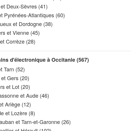
 et Deux-Sèvres (41)
t Pyrénées-Atlantiques (60)
ueux et Dordogne (38)
ers et Vienne (45)
 et Corrèze (28)
ns d'électronique à Occitanie (567)
t Tarn (52)
et Gers (20)
s et Lot (20)
ssonne et Aude (46)
et Ariège (12)
 et Lozère (8)
uban et Tarn-et-Garonne (26)
ellier et Hérault (102)