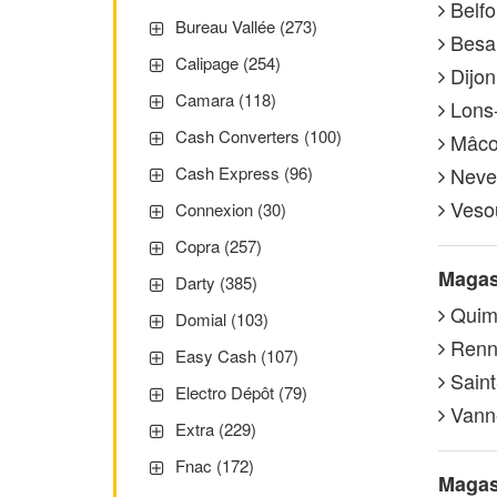
Belfor
Bureau Vallée (273)
Besan
Calipage (254)
Dijon
Camara (118)
Lons-
Cash Converters (100)
Mâcon
Never
Cash Express (96)
Vesou
Connexion (30)
Copra (257)
Magasi
Darty (385)
Quimp
Domial (103)
Rennes
Easy Cash (107)
Saint
Electro Dépôt (79)
Vanne
Extra (229)
Fnac (172)
Magasi