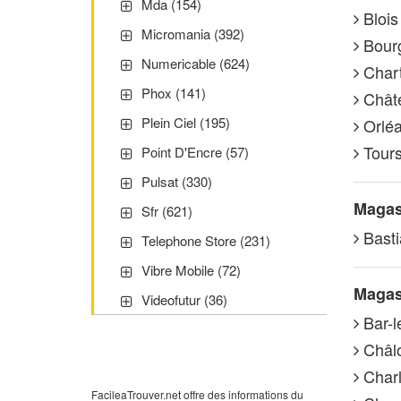
Mda (154)
Blois 
Micromania (392)
Bourg
Numericable (624)
Chart
Phox (141)
Châte
Plein Ciel (195)
Orléa
Tours 
Point D'Encre (57)
Pulsat (330)
Magasi
Sfr (621)
Basti
Telephone Store (231)
Vibre Mobile (72)
Magasi
Videofutur (36)
Bar-l
Châlo
Charl
FacileaTrouver.net offre des informations du