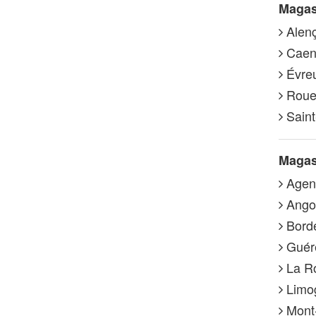
Magas
Alenç
Caen 
Évreu
Rouen
Saint
Magasi
Agen 
Angou
Borde
Guére
La Ro
Limog
Mont-